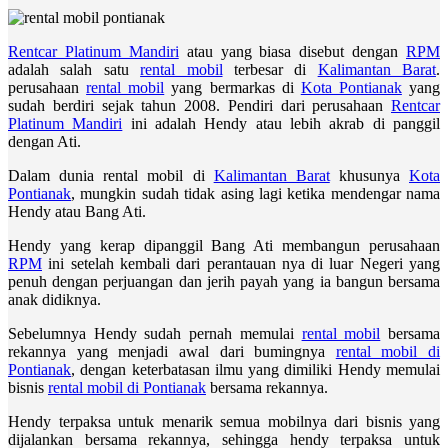
Rentcar Platinum Mandiri
atau yang biasa disebut dengan
RPM
adalah salah satu
rental mobil
terbesar di
Kalimantan Barat
.
perusahaan
rental mobil
yang bermarkas di
Kota Pontianak
yang
sudah berdiri sejak tahun 2008. Pendiri dari perusahaan
Rentcar
Platinum Mandiri
ini adalah Hendy atau lebih akrab di panggil
dengan Ati.
Dalam dunia rental mobil di
Kalimantan Barat
khusunya
Kota
Pontianak
, mungkin sudah tidak asing lagi ketika mendengar nama
Hendy atau Bang Ati.
Hendy yang kerap dipanggil Bang Ati membangun perusahaan
RPM
ini setelah kembali dari perantauan nya di luar Negeri yang
penuh dengan perjuangan dan jerih payah yang ia bangun bersama
anak didiknya.
Sebelumnya Hendy sudah pernah memulai
rental mobil
bersama
rekannya yang menjadi awal dari bumingnya
rental mobil di
Pontianak
, dengan keterbatasan ilmu yang dimiliki Hendy memulai
bisnis
rental mobil di Pontianak
bersama rekannya.
Hendy terpaksa untuk menarik semua mobilnya dari bisnis yang
dijalankan bersama rekannya, sehingga hendy terpaksa untuk