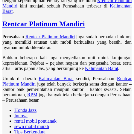
dengan kepemimpinan Hendy lah yang membuat
Rrentcar Platinum
Mandiri
kini menjadi sebuah Perusahaan terbesar di
Kalimantan
Barat
.
Rentcar Platinum Mandiri
Perusahaan
Rentcar Platinum Mandiri
juga sudah berbadan hukum,
yang memiliki ratusan unit mobil berkualitas yang bersih, dan
nyaman untuk dikendarai.
Bahkan beberapa kali juga menyediakan unit untuk kunjungan
kepresidenan, Pejabat – pejabat negara dan pengusaha besar, serta
artis – artis papan atas, yang berkunjung ke
Kalimantan Barat
.
Untuk di daerah
Kalimantan Barat
sendiri, Perusahaan
Rentcar
Platinum Mandiri
juga telah banyak berkerja sama dengan kantor –
kantor baik pemerintahan maupun kantor – kantor swasta. Selain
perkantoran,
RPM
juga banyak telah berkerjama dengan Perusahaan
– Perusahaan besar.
Honda Jazz
Innova
rental mobil pontianak
sewa mobil murah
Tips Berkendara