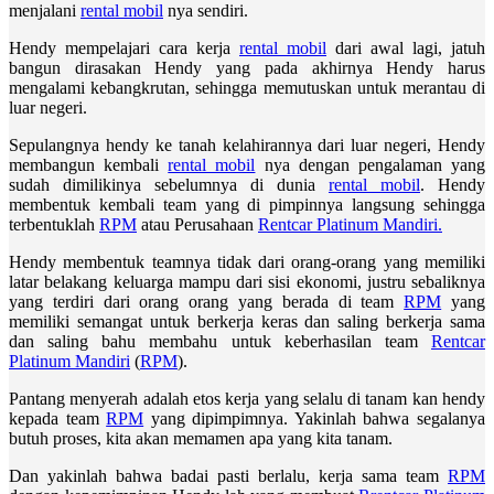
menjalani
rental mobil
nya sendiri.
Hendy mempelajari cara kerja
rental mobil
dari awal lagi, jatuh
bangun dirasakan Hendy yang pada akhirnya Hendy harus
mengalami kebangkrutan, sehingga memutuskan untuk merantau di
luar negeri.
Sepulangnya hendy ke tanah kelahirannya dari luar negeri, Hendy
membangun kembali
rental mobil
nya dengan pengalaman yang
sudah dimilikinya sebelumnya di dunia
rental mobil
. Hendy
membentuk kembali team yang di pimpinnya langsung sehingga
terbentuklah
RPM
atau Perusahaan
Rentcar Platinum Mandiri.
Hendy membentuk teamnya tidak dari orang-orang yang memiliki
latar belakang keluarga mampu dari sisi ekonomi, justru sebaliknya
yang terdiri dari orang orang yang berada di team
RPM
yang
memiliki semangat untuk berkerja keras dan saling berkerja sama
dan saling bahu membahu untuk keberhasilan team
Rentcar
Platinum Mandiri
(
RPM
).
Pantang menyerah adalah etos kerja yang selalu di tanam kan hendy
kepada team
RPM
yang dipimpimnya. Yakinlah bahwa segalanya
butuh proses, kita akan memamen apa yang kita tanam.
Dan yakinlah bahwa badai pasti berlalu, kerja sama team
RPM