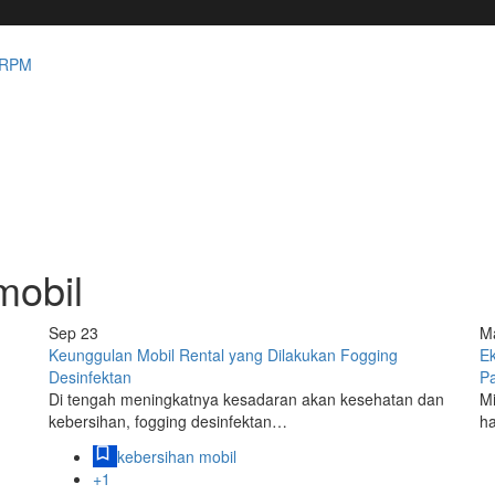
mobil
Sep
23
M
Keunggulan Mobil Rental yang Dilakukan Fogging
Ek
Desinfektan
Pa
Di tengah meningkatnya kesadaran akan kesehatan dan
Mi
kebersihan, fogging desinfektan…
h
kebersihan mobil
+1